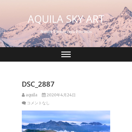
S
k
AQUILA SKY ART
i
p
t
Nature Photograph Portfolio
o
c
o
n
t
e
n
t
DSC_2887
aquila
2020年4月24日
コメントなし