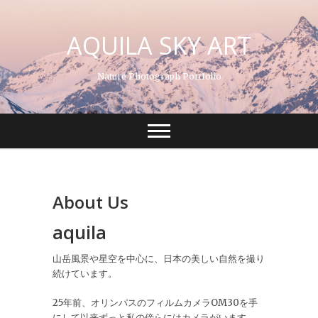
S
k
AQUILA SKY ART
i
p
t
Nature Photograph Portfolio
o
c
o
n
t
e
n
t
About Us
aquila
山岳風景や星空を中心に、日本の美しい自然を撮り
続けています。
25年前、オリンパスのフィルムカメラOM30を手
にして以来ずっと私の傍らにはカメラがいます。