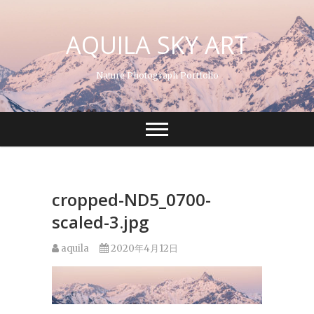
S
k
AQUILA SKY ART
i
p
t
Nature Photograph Portfolio
o
c
o
n
t
e
n
t
cropped-ND5_0700-
scaled-3.jpg
aquila
2020年4月12日