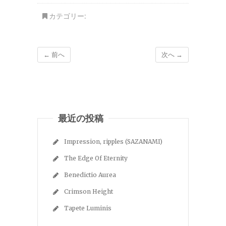
カテゴリー:
← 前へ
次へ →
最近の投稿
Impression, ripples (SAZANAMI)
The Edge Of Eternity
Benedictio Aurea
Crimson Height
Tapete Luminis